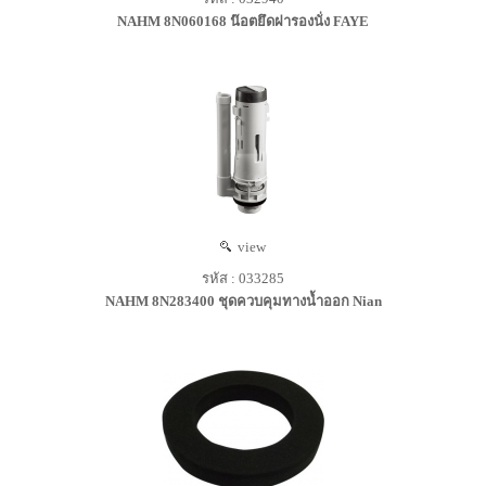
NAHM 8N060168 น๊อตยึดฝารองนั่ง FAYE
view
รหัส : 033285
NAHM 8N283400 ชุดควบคุมทางน้ำออก Nian