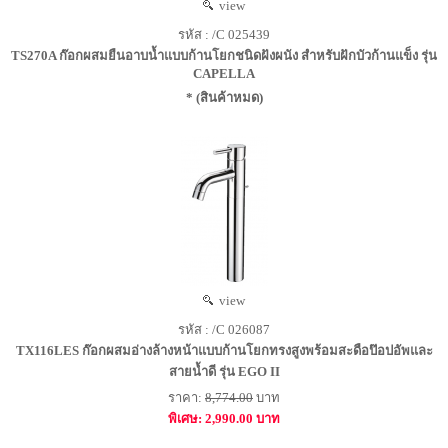
view
รหัส : /C 025439
TS270A ก๊อกผสมยืนอาบน้ำแบบก้านโยกชนิดฝังผนัง สำหรับฝักบัวก้านแข็ง รุ่น
CAPELLA
* (สินค้าหมด)
view
รหัส : /C 026087
TX116LES ก๊อกผสมอ่างล้างหน้าแบบก้านโยกทรงสูงพร้อมสะดือป๊อปอัพและ
สายน้ำดี รุ่น EGO II
ราคา:
8,774.00
บาท
พิเศษ: 2,990.00 บาท