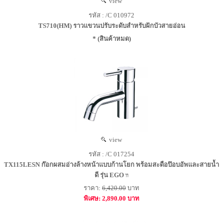
view
รหัส : /C 010972
TS710(HM) ราวแขวนปรับระดับสำหรับฝักบัวสายอ่อน
* (สินค้าหมด)
view
รหัส : /C 017254
TX115LESN ก๊อกผสมอ่างล้างหน้าแบบก้านโยก พร้อมสะดือป๊อบอัพและสายน้ำ
ดี รุ่น EGO װ
ราคา:
6,420.00
บาท
พิเศษ: 2,890.00 บาท