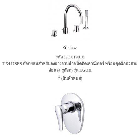
view
รหัส : /C 019018
TX447SES ก๊อกผสมสำหรับลงอ่างอาบน้ำชนิดติดเคาน์เตอร์ พร้อมชุดฝักบัวสาย
อ่อน (4 รูก๊อก) รุ่น EGOII
* (สินค้าหมด)