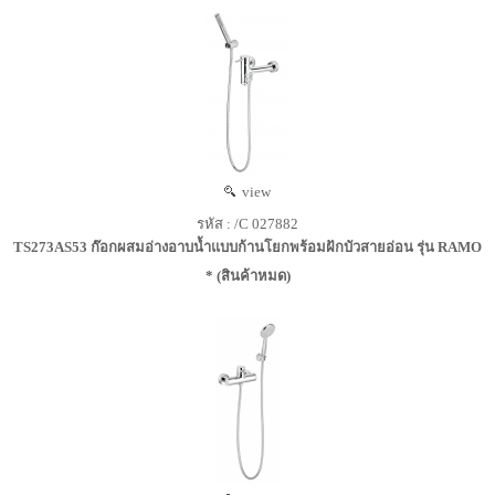
view
รหัส : /C 027882
TS273AS53 ก๊อกผสมอ่างอาบน้ำแบบก้านโยกพร้อมฝักบัวสายอ่อน รุ่น RAMO
* (สินค้าหมด)